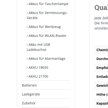
Akkus für Taschenlampe
Qua
Akkus für Vermessungs-
Geräte
Jede Zel
Die Fir
Akkus für Werkzeug
unzuläs
Akkus für WLAN-Router
Akku mit USB
Ladebuchse
Chemi
Akkus für Alarmanlage
Durchm
AKKU 18650
Empfoh
AKKU 21700
Entlad
Batterien
Gewich
Ladegeräte
Höhe (
Zubehör
Kapazi