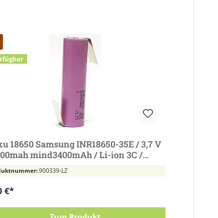
Tipp
erfügbar
948 ver
u 18650 Samsung INR18650-35E / 3,7 V
Akku
500mah mind3400mAh / Li-ion 3C /
INR18
5A Lötfahne Z
/ 10,
duktnummer:
900339-LZ
Produ
0 €*
5,50 
Zum Produkt