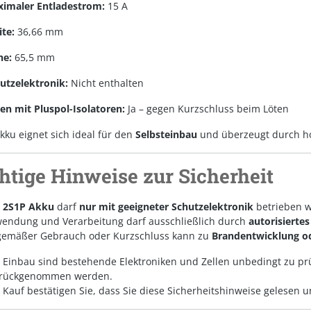
imaler Entladestrom:
15 A
ite:
36,66 mm
he:
65,5 mm
utzelektronik:
Nicht enthalten
len mit Pluspol-Isolatoren:
Ja – gegen Kurzschluss beim Löten
kku eignet sich ideal für den
Selbsteinbau
und überzeugt durch ho
htige Hinweise zur Sicherheit
 2S1P Akku
darf
nur mit geeigneter Schutzelektronik
betrieben w
wendung und Verarbeitung darf ausschließlich durch
autorisierte
emäßer Gebrauch oder Kurzschluss kann zu
Brandentwicklung od
 Einbau sind bestehende Elektroniken und Zellen unbedingt zu prü
urückgenommen werden.
Kauf bestätigen Sie, dass Sie diese Sicherheitshinweise gelesen 