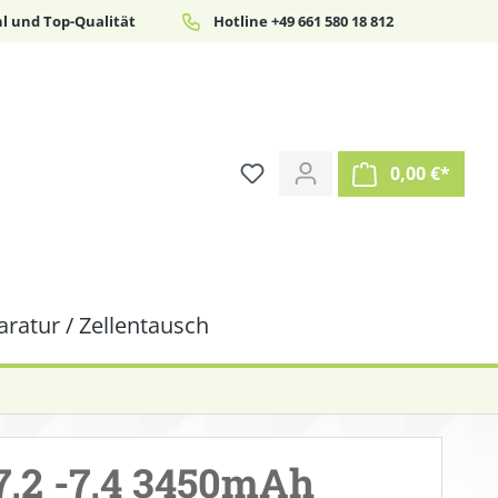
l und Top-Qualität
Hotline +49 661 580 18 812
0,00 €*
ratur / Zellentausch
7,2 -7,4 3450mAh