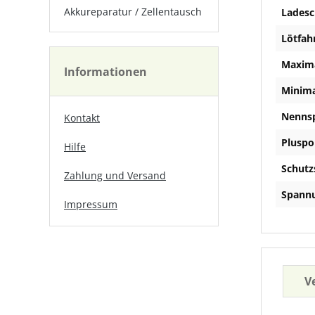
Akkureparatur / Zellentausch
Ladesc
Lötfah
Maxima
Informationen
Minima
Nenns
Kontakt
Pluspo
Hilfe
Schutz
Zahlung und Versand
Spannu
Impressum
V