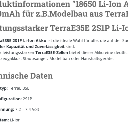
duktinformationen "18650 Li-Ion 
0mAh für z.B.Modelbau aus Terra
stungsstarker TerraE35E 2S1P Li-
raE35E 2S1P Li-Ion Akku
ist die ideale Wahl für alle, die auf der
er Kapazität und Zuverlässigkeit
sind.
r leistungsstarken
TerraE35E-Zellen
bietet dieser Akku eine deutli
kzeugakkus, Staubsauger, Modellbau oder Haushaltsgeräte.
hnische Daten
ltyp:
TerraE 35E
figuration:
2S1P
annung:
7,2 – 7,4 Volt
tem:
Li-Ion