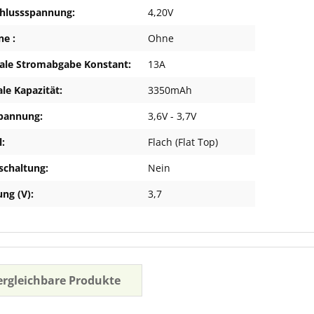
hlussspannung:
4,20V
ne :
Ohne
le Stromabgabe Konstant:
13A
le Kapazität:
3350mAh
pannung:
3,6V - 3,7V
l:
Flach (Flat Top)
schaltung:
Nein
ng (V):
3,7
ergleichbare Produkte