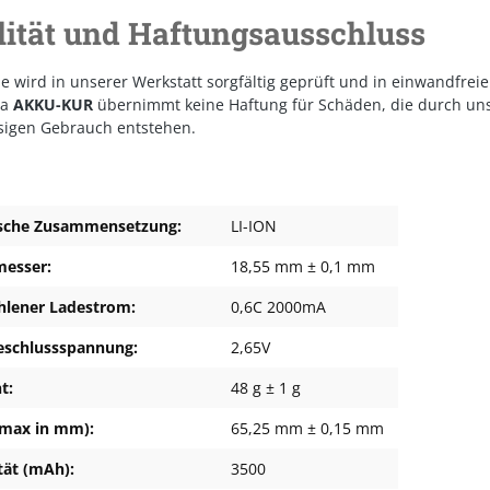
lität und Haftungsausschluss
le wird in unserer Werkstatt sorgfältig geprüft und in einwandfrei
ma
AKKU-KUR
übernimmt keine Haftung für Schäden, die durch un
sigen Gebrauch entstehen.
sche Zusammensetzung:
LI-ION
esser:
18,55 mm ± 0,1 mm
lener Ladestrom:
0,6C 2000mA
eschlussspannung:
2,65V
t:
48 g ± 1 g
max in mm):
65,25 mm ± 0,15 mm
tät (mAh):
3500