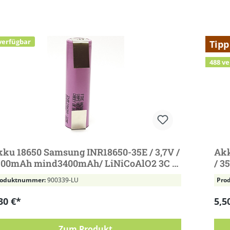
ktgalerie überspringen
verfügbar
Tipp
488 v
ku 18650 Samsung INR18650-35E / 3,7V /
Akk
500mAh mind3400mAh/ LiNiCoAlO2 3C /
/ 3
,5A Lötfahne U Li-ion
10,
roduktnummer:
900339-LU
Pro
30 €*
5,5
Zum Produkt