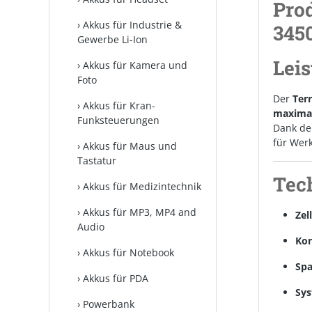
Pro
Akkus für Industrie &
345
Gewerbe Li-Ion
Lei
Akkus für Kamera und
Foto
Der
Ter
Akkus für Kran-
maximal
Funksteuerungen
Dank de
für Wer
Akkus für Maus und
Tastatur
Tec
Akkus für Medizintechnik
Akkus für MP3, MP4 and
Zel
Audio
Kon
Akkus für Notebook
Sp
Akkus für PDA
Sys
Powerbank