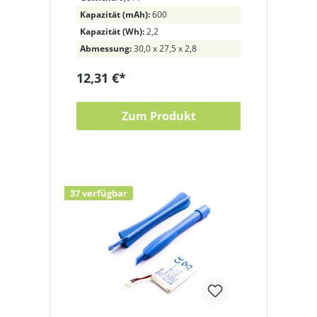
Kapazität (mAh):
600
Kapazität (Wh):
2,2
Abmessung:
30,0 x 27,5 x 2,8
12,31 €*
Zum Produkt
37 verfügbar