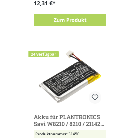
12,31 €*
Zum Produkt
24 verfügbar
Akku für PLANTRONICS
Savi W8210 / 8210 / 211425-
01 / 202555-01 3,7V
Produktnummer:
31450
500mAh Li-poly