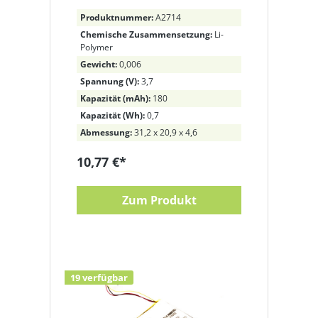
01, 64399-01, 64399-03,
Produktnummer:
A2714
653580, 65358-01, 202599-
Chemische Zusammensetzung:
Li-
03
Polymer
Gewicht:
0,006
Spannung (V):
3,7
Kapazität (mAh):
180
Kapazität (Wh):
0,7
Abmessung:
31,2 x 20,9 x 4,6
10,77 €*
Zum Produkt
19 verfügbar