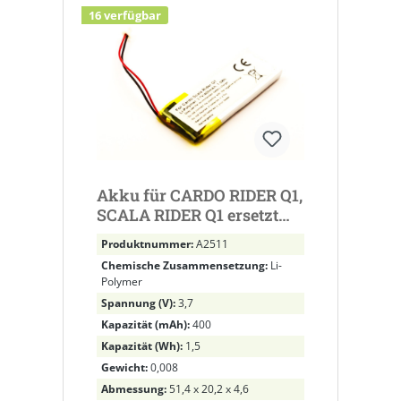
16 verfügbar
Akku für CARDO RIDER Q1,
SCALA RIDER Q1 ersetzt
WW452050PL_C,
Produktnummer:
A2511
WW452050PL
Chemische Zusammensetzung:
Li-
Polymer
Spannung (V):
3,7
Kapazität (mAh):
400
Kapazität (Wh):
1,5
Gewicht:
0,008
Abmessung:
51,4 x 20,2 x 4,6