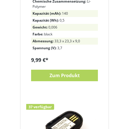
Chemische Zusammensetzung:
Li-
Polymer
Kapazität (mAh):
140
Kapazität (Wh):
0,5
Gewicht:
0,006
Farbe:
black
Abmessung:
33,3 x 23,3 x 9,0
Spannung (V):
3,7
9,99 €*
Zum Produkt
37 verfügbar