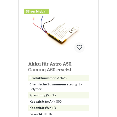
38 verfügbar
Akku für Astro A50,
Gaming A50 ersetzt
SRP603443
Produktnummer:
A2626
Chemische Zusammensetzung:
Li-
Polymer
Spannung (V):
3,7
Kapazität (mAh):
800
Kapazität (Wh):
3
Gewicht:
0,016