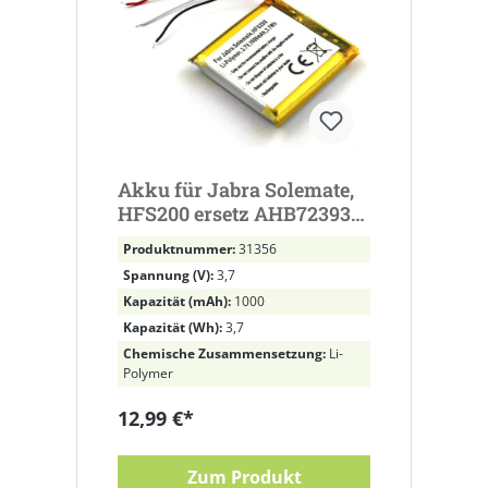
Akku für Jabra Solemate,
HFS200 ersetz AHB723938
Li-Polymer, 3,7V, 1000mAh
Produktnummer:
31356
Spannung (V):
3,7
Kapazität (mAh):
1000
Kapazität (Wh):
3,7
Chemische Zusammensetzung:
Li-
Polymer
12,99 €*
Zum Produkt