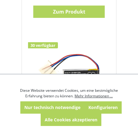
Zum Produkt
30 verfügbar
Diese Website verwendet Cookies, um eine bestmögliche
Erfahrung bieten zu können.
Mehr Informationen ...
Akku für Sennheiser
Nur technisch notwendige
Konfigurieren
Momentum In-Ear BA170 –
Alle Cookies akzeptieren
Li-Polymer 170mAh
Produktnummer:
31447
Gewicht:
0,009