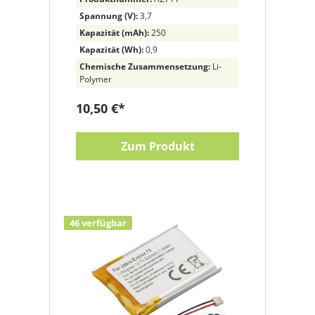
AHB682828PS, CP-GN650
Spannung (V):
3,7
Li-Polymer, 3,7V, 250mAh
Kapazität (mAh):
250
Kapazität (Wh):
0,9
Chemische Zusammensetzung:
Li-
Polymer
10,50 €*
Zum Produkt
46 verfügbar