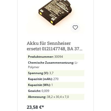
Akku für Sennheiser
ersetzt 0121147748, BA 370
PX, BA370, BA-370PX
Produktnummer:
30094
Chemische Zusammensetzung:
Li-
Polymer
Spannung (V):
3,7
Kapazität (mAh):
270
Kapazität (Wh):
1
Gewicht:
0,009
Abmessung:
38,2 x 30,4 x 7,0
23,58 €*