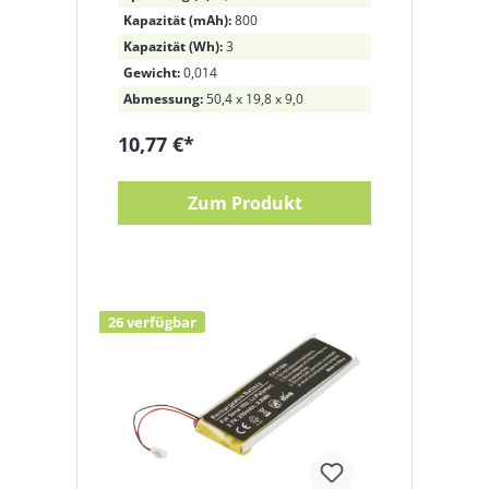
Kapazität (mAh):
800
Kapazität (Wh):
3
Gewicht:
0,014
Abmessung:
50,4 x 19,8 x 9,0
10,77 €*
Zum Produkt
26 verfügbar