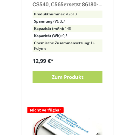
CS540, C565ersetzt 86180-
02 (ab ca. Baujahr 2021,
Produktnummer:
A2613
Datumscode 21.05.) Li-
Spannung (V):
3,7
Polymer, 3,7V, 140mAh mit
Kapazität (mAh):
140
3-poligem Stecker
Kapazität (Wh):
0,5
Chemische Zusammensetzung:
Li-
Polymer
12,99 €*
Zum Produkt
Nicht verfügbar