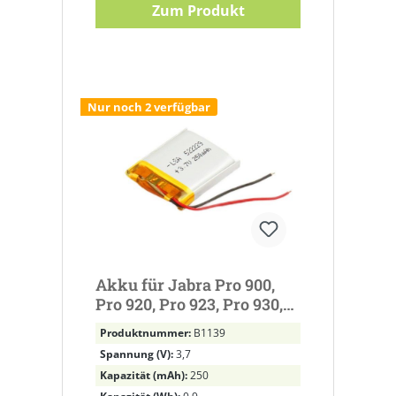
Zum Produkt
Nur noch 2 verfügbar
Akku für Jabra Pro 900,
Pro 920, Pro 923, Pro 930,
Pro 935 ersetzt
Produktnummer:
B1139
AHB52229PS Li-Polymer,
Spannung (V):
3,7
3,7V, 250mAh
Kapazität (mAh):
250