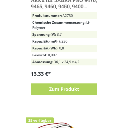
Akku für JABRA PRO 9470,
9465, 9460, 9450, 9400
ersetzt AHB412434PJ,
Produktnummer:
A2730
14192-00
Chemische Zusammensetzung:
Li-
Polymer
Spannung (V):
3,7
Kapazität (mAh):
230
Kapazität (Wh):
0,8
Gewicht:
0,007
Abmessung:
36,1 x 24,9 x 4,2
13,33 €*
Zum Produkt
25 verfügbar