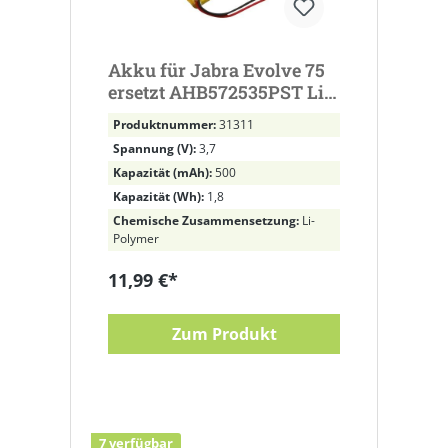
Akku für Jabra Evolve 75
ersetzt AHB572535PST Li-
Polymer, 3,7V, 500mAh
Produktnummer:
31311
Spannung (V):
3,7
Kapazität (mAh):
500
Kapazität (Wh):
1,8
Chemische Zusammensetzung:
Li-
Polymer
11,99 €*
Zum Produkt
7 verfügbar