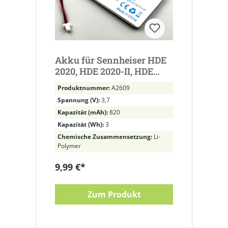
Akku für Sennheiser HDE
2020, HDE 2020-II, HDE
2020-D-II ersetz 534403,
Produktnummer:
A2609
H383562 Li-Polymer, 3,7V,
Spannung (V):
3,7
820mAh
Kapazität (mAh):
820
Kapazität (Wh):
3
Chemische Zusammensetzung:
Li-
Polymer
9,99 €*
Zum Produkt