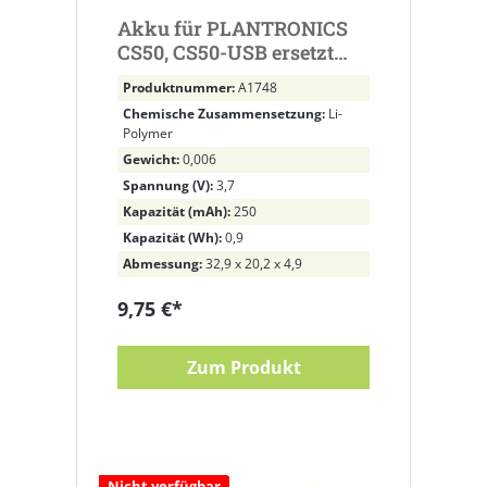
Akku für PLANTRONICS
CS50, CS50-USB ersetzt
64327-01, 65358-01, 64399-
Produktnummer:
A1748
01
Chemische Zusammensetzung:
Li-
Polymer
Gewicht:
0,006
Spannung (V):
3,7
Kapazität (mAh):
250
Kapazität (Wh):
0,9
Abmessung:
32,9 x 20,2 x 4,9
9,75 €*
Zum Produkt
Nicht verfügbar