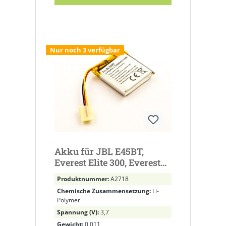
Nur noch 3 verfügbar
Akku für JBL E45BT,
Everest Elite 300, Everest
Elite E45BT ersetzt
Produktnummer:
A2718
GSP753030
Chemische Zusammensetzung:
Li-
Polymer
Spannung (V):
3,7
Gewicht:
0,011