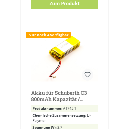
Zum Produkt
Nur noch 4 verfügbar
Akku für Schuberth C3
800mAh Kapazität /
WW452050-2P
Produktnummer:
A1745.1
Chemische Zusammensetzung:
Li-
Polymer
Spannung (V):
3,7