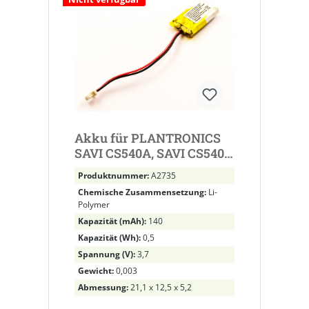
Akku für PLANTRONICS
SAVI CS540A, SAVI CS540,
CS540A, CS540 ersetzt
Produktnummer:
A2735
86180-01, 84479-01
Chemische Zusammensetzung:
Li-
Polymer
Kapazität (mAh):
140
Kapazität (Wh):
0,5
Spannung (V):
3,7
Gewicht:
0,003
Abmessung:
21,1 x 12,5 x 5,2