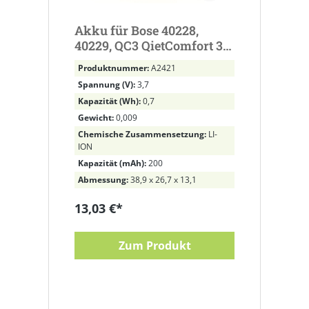
Akku für Bose 40228,
40229, QC3 QietComfort 3
ersetzt 40229, NTA2358
Produktnummer:
A2421
Spannung (V):
3,7
Kapazität (Wh):
0,7
Gewicht:
0,009
Chemische Zusammensetzung:
LI-
ION
Kapazität (mAh):
200
Abmessung:
38,9 x 26,7 x 13,1
13,03 €*
Zum Produkt