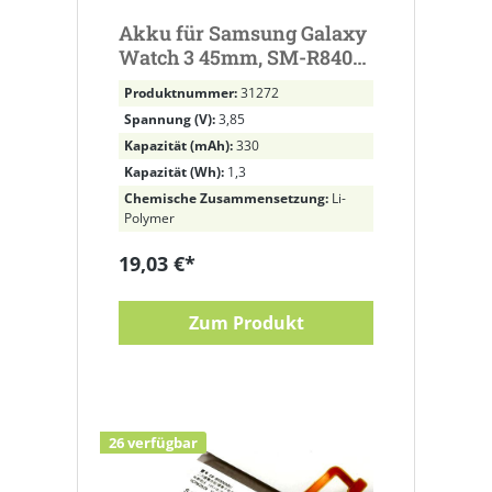
Akku für Samsung Galaxy
Watch 3 45mm, SM-R840
ersetzt EB-BR840ABY,
Produktnummer:
31272
GH43-05011A Li-Polymer,
Spannung (V):
3,85
3,85V, 330mAh
Kapazität (mAh):
330
Kapazität (Wh):
1,3
Chemische Zusammensetzung:
Li-
Polymer
19,03 €*
Zum Produkt
26 verfügbar