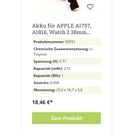
Akku für APPLE A1757,
A1816, Watch 2 38mm
ersetzt A1760
Produktnummer:
30951
Chemische Zusammensetzung:
Li-
Polymer
Spannung (V):
3,77
Kapazität (mAh):
273
Kapazität (Wh):
1
Gewicht:
0,004
Abmessung:
25,6 x 16,7 x 5,6
18,46 €*
Zum Produkt