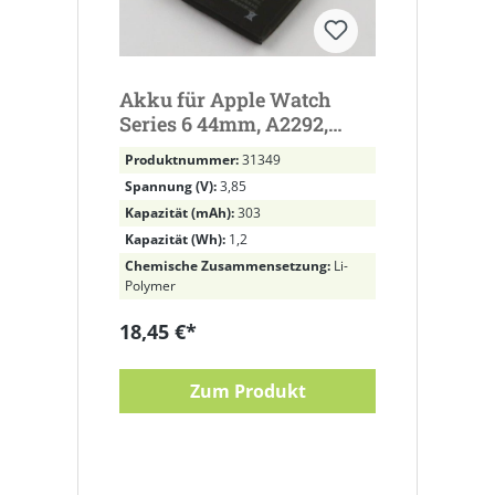
Akku für Apple Watch
Series 6 44mm, A2292,
A2294, A2376 ersetzt
Produktnummer:
31349
A2327Li-Polymer, 3,85V,
Spannung (V):
3,85
303mAh
Kapazität (mAh):
303
Kapazität (Wh):
1,2
Chemische Zusammensetzung:
Li-
Polymer
18,45 €*
Zum Produkt