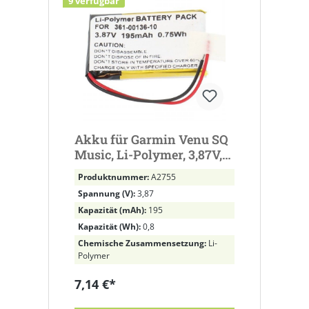
9 verfügbar
Akku für Garmin Venu SQ
Music, Li-Polymer, 3,87V,
195mAh ersetzt 361-00136-
Produktnummer:
A2755
10, GB-S10-292126-010H,
Spannung (V):
3,87
1ICP3/22/27
Kapazität (mAh):
195
Kapazität (Wh):
0,8
Chemische Zusammensetzung:
Li-
Polymer
7,14 €*