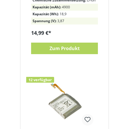
Chemische Zusammensetzung:
Li-ion
Kapazität (mAh):
4900
Kapazität (Wh):
18,9
Spannung (V):
3,87
14,99 €*
Zum Produkt
12 verfügbar