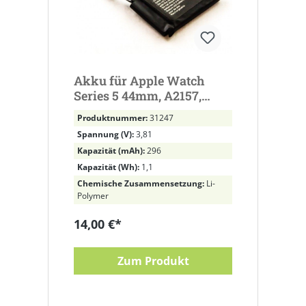
Akku für Apple Watch
Series 5 44mm, A2157,
A2093, A2095 3,8V
Produktnummer:
31247
Spannung (V):
3,81
Kapazität (mAh):
296
Kapazität (Wh):
1,1
Chemische Zusammensetzung:
Li-
Polymer
14,00 €*
Zum Produkt