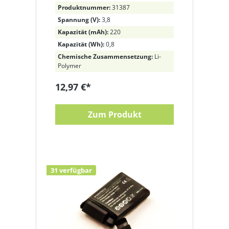
220mAh / 0,84Wh / Li-
Produktnummer:
31387
Polymer
Spannung (V):
3,8
Kapazität (mAh):
220
Kapazität (Wh):
0,8
Chemische Zusammensetzung:
Li-
Polymer
12,97 €*
Zum Produkt
31 verfügbar