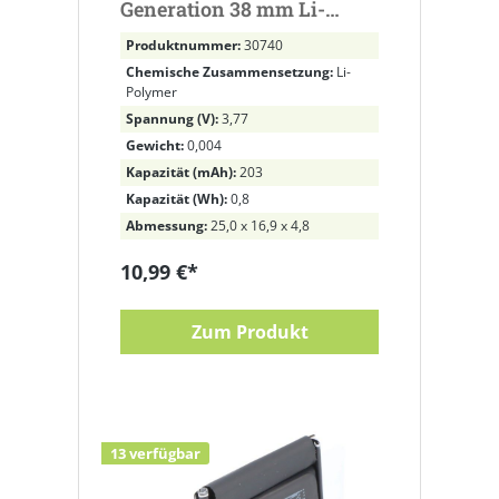
Generation 38 mm Li-
Polymer 205 mAh
Produktnummer:
30740
Chemische Zusammensetzung:
Li-
Polymer
Spannung (V):
3,77
Gewicht:
0,004
Kapazität (mAh):
203
Kapazität (Wh):
0,8
Abmessung:
25,0 x 16,9 x 4,8
10,99 €*
Zum Produkt
13 verfügbar