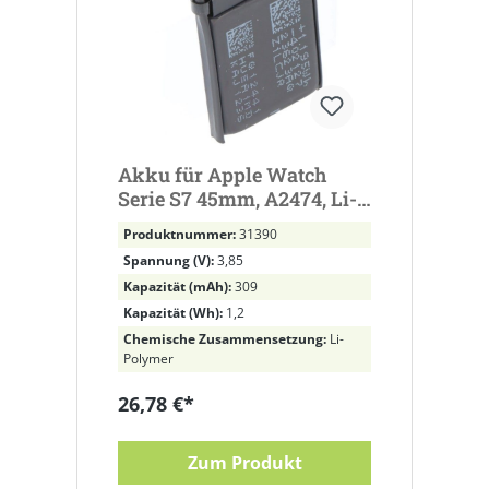
Akku für Apple Watch
Serie S7 45mm, A2474, Li-
Polymer, 3,85V, 309mAh
Produktnummer:
31390
ersetzt A2552
Spannung (V):
3,85
Kapazität (mAh):
309
Kapazität (Wh):
1,2
Chemische Zusammensetzung:
Li-
Polymer
26,78 €*
Zum Produkt