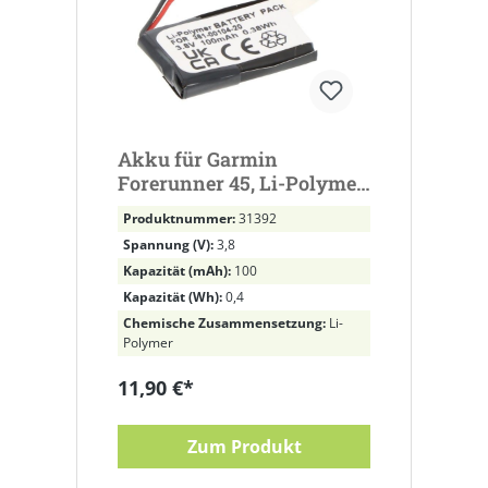
Akku für Garmin
Forerunner 45, Li-Polymer,
3,8V, 100mAh, 0,38Wh
Produktnummer:
31392
ersetzt 361-00104-20, 361-
Spannung (V):
3,8
00104-00, 1ICP6/21/31
Kapazität (mAh):
100
Kapazität (Wh):
0,4
Chemische Zusammensetzung:
Li-
Polymer
11,90 €*
Zum Produkt