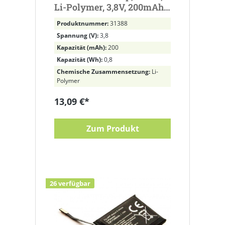
Li-Polymer, 3,8V, 200mAh
ersetzt PL402120V
Produktnummer:
31388
Spannung (V):
3,8
Kapazität (mAh):
200
Kapazität (Wh):
0,8
Chemische Zusammensetzung:
Li-
Polymer
13,09 €*
Zum Produkt
26 verfügbar