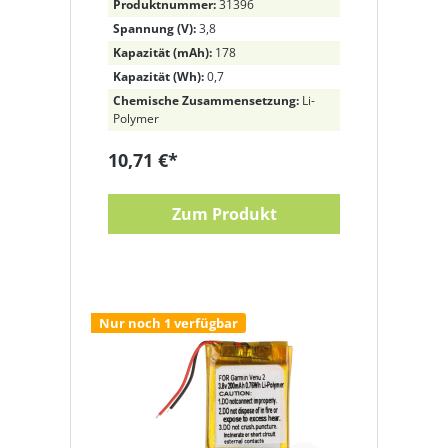
Produktnummer:
31396
00086-24, 1ICP4/20/27
Spannung (V):
3,8
Kapazität (mAh):
178
Kapazität (Wh):
0,7
Chemische Zusammensetzung:
Li-
Polymer
10,71 €*
Zum Produkt
Nur noch 1 verfügbar