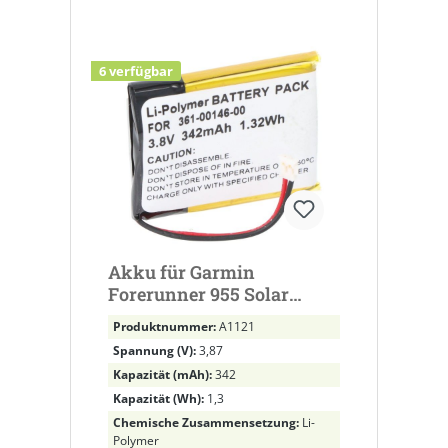
6 verfügbar
Akku für Garmin
Forerunner 955 Solar
ersetzt 361-00146-00, GB-
Produktnummer:
A1121
S10-362329-010H,
Spannung (V):
3,87
1ICP4/23/29 Li-Polymer,
Kapazität (mAh):
342
3,87V, 342mAh
Kapazität (Wh):
1,3
Chemische Zusammensetzung:
Li-
Polymer