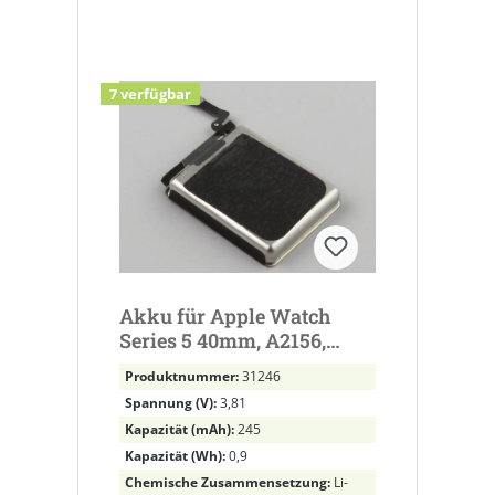
7 verfügbar
Akku für Apple Watch
Series 5 40mm, A2156,
A2092, A2094 ersetzt A2277
Produktnummer:
31246
Li-Polymer, 3,81V, 245mAh
Spannung (V):
3,81
Kapazität (mAh):
245
Kapazität (Wh):
0,9
Chemische Zusammensetzung:
Li-