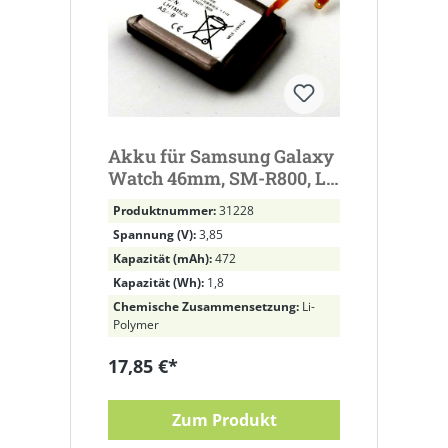
Akku für Samsung Galaxy
Watch 46mm, SM-R800, Li-
Polymer, 3,85V, 472mAh
Produktnummer:
31228
ersetzt EB-BR800ABU,
Spannung (V):
3,85
GH43-04855A
Kapazität (mAh):
472
Kapazität (Wh):
1,8
Chemische Zusammensetzung:
Li-
Polymer
17,85 €*
Zum Produkt