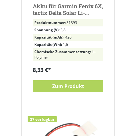
Akku für Garmin Fenix 6X,
tactix Delta Solar Li-
Polymer, 3,8V, 420mAh
Produktnummer:
31393
ersetzt 361-00126-00, 070-
Spannung (V):
3,8
8611-2051, 1ICP5/25/35
Kapazität (mAh):
420
Kapazität (Wh):
1,6
Chemische Zusammensetzung:
Li-
Polymer
8,33 €*
Zum Produkt
37 verfügbar