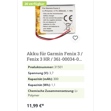
26 verfügbar
Akku für Garmin Fenix 3 /
Fenix 3 HR / 361-00034-02 /
3,7V / 300mAh / Li-
Produktnummer:
31501
Polymer
Spannung (V):
3,7
Kapazität (mAh):
300
Kapazität (Wh):
1,1
Chemische Zusammensetzung:
Li-
Polymer
11,99 €*