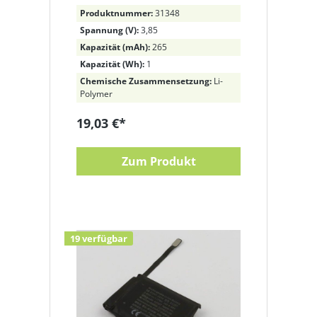
A2293, A2375 ersetzt A2345
Produktnummer:
31348
Li-Polymer, 3,85V, 265mAh
Spannung (V):
3,85
Kapazität (mAh):
265
Kapazität (Wh):
1
Chemische Zusammensetzung:
Li-
Polymer
19,03 €*
Zum Produkt
19 verfügbar