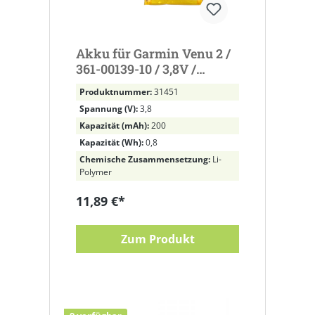
Akku für Garmin Venu 2 /
361-00139-10 / 3,8V /
200mAh / 0,76Wh / Li-
Produktnummer:
31451
Polymer
Spannung (V):
3,8
Kapazität (mAh):
200
Kapazität (Wh):
0,8
Chemische Zusammensetzung:
Li-
Polymer
11,89 €*
Zum Produkt