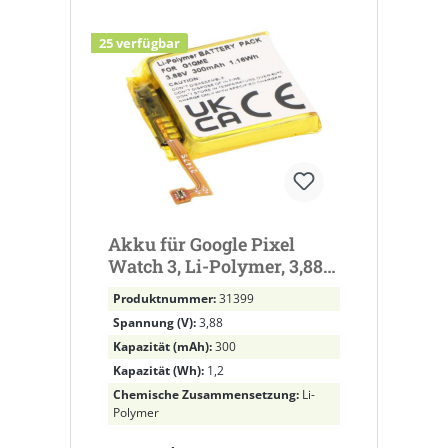
25 verfügbar
Akku für Google Pixel
Watch 3, Li-Polymer, 3,88V,
300mAh ersetzt G1QME
Produktnummer:
31399
Spannung (V):
3,88
Kapazität (mAh):
300
Kapazität (Wh):
1,2
Chemische Zusammensetzung:
Li-
Polymer