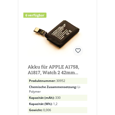
6 verfügbar
Akku für APPLE A1758,
A1817, Watch 2 42mm
ersetzt A1761
Produktnummer:
30952
Chemische Zusammensetzung:
Li-
Polymer
Kapazität (mAh):
330
Kapazität (Wh):
1,2
Gewicht:
0,006