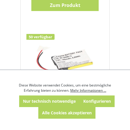
Zum Produkt
50 verfügbar
Diese Website verwendet Cookies, um eine bestmögliche
Erfahrung bieten zu können.
Mehr Informationen ...
Akku für Garmin Venu,
Fenix 6s Pro, Li-Polymer,
Nur technisch notwendige
Konfigurieren
3,8V, 180mAh ersetzt 361-
Produktnummer:
A2642
Alle Cookies akzeptieren
00086-12
Spannung (V):
3,8
Kapazität (mAh):
180