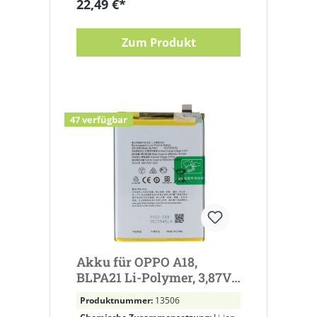
22,49 €*
Zum Produkt
47 verfügbar
Akku für OPPO A18,
BLPA21 Li-Polymer, 3,87V,
4890mAh ersetzt A18, A18
Produktnummer:
13506
4G