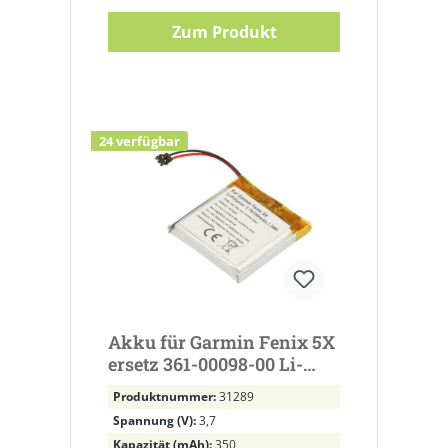
Zum Produkt
24 verfügbar
Akku für Garmin Fenix 5X
ersetz 361-00098-00 Li-
Polymer, 3,7V, 350mAh
Produktnummer:
31289
Spannung (V):
3,7
Kapazität (mAh):
350