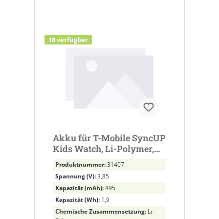
18 verfügbar
Akku für T-Mobile SyncUP
Kids Watch, Li-Polymer,
3,85V, 495mAh ersetzt
Produktnummer:
31407
P0963
Spannung (V):
3,85
Kapazität (mAh):
495
Kapazität (Wh):
1,9
Chemische Zusammensetzung:
Li-