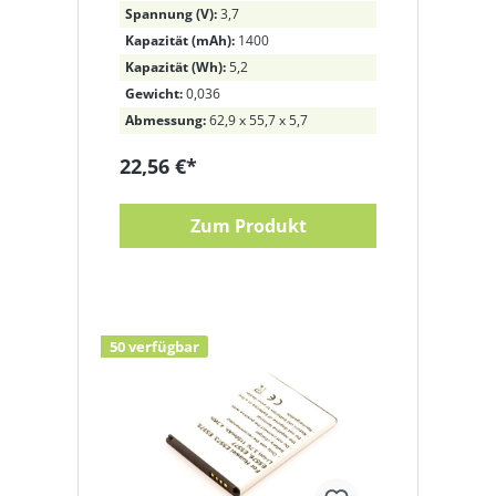
Spannung (V):
3,7
Kapazität (mAh):
1400
Kapazität (Wh):
5,2
Gewicht:
0,036
Abmessung:
62,9 x 55,7 x 5,7
22,56 €*
Zum Produkt
50 verfügbar