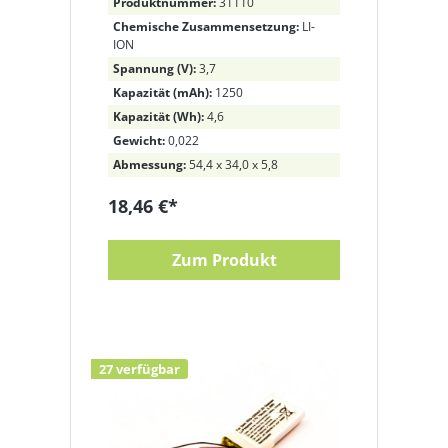
Produktnummer:
31110
DPM8000 ersetzt 8403 810
Chemische Zusammensetzung:
LI-
00011, ACC8100
ION
Spannung (V):
3,7
Kapazität (mAh):
1250
Kapazität (Wh):
4,6
Gewicht:
0,022
Abmessung:
54,4 x 34,0 x 5,8
18,46 €*
Zum Produkt
27 verfügbar