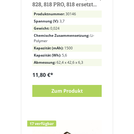
828, 818 PRO, 818 ersetzt
PM16A
Produktnummer:
30146
Spannung (V):
3,7
Gewicht:
0,024
Chemische Zusammensetzung:
Li-
Polymer
Kapazität (mAh):
1500
Kapazität (Wh):
5,6
Abmessung:
62,4 x 42,6 x 6,3
11,80 €*
Zum Produkt
17 verfügbar