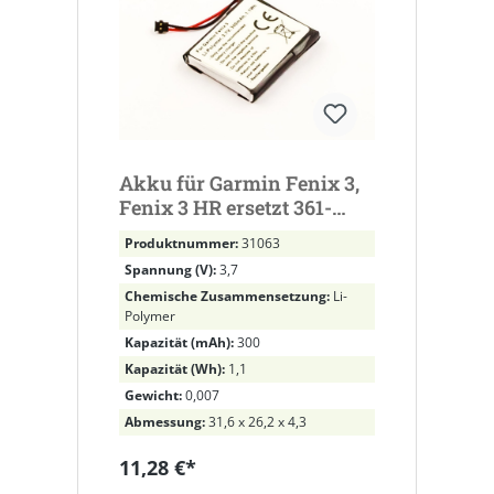
Akku für Garmin Fenix 3,
Fenix 3 HR ersetzt 361-
00034-02
Produktnummer:
31063
Spannung (V):
3,7
Chemische Zusammensetzung:
Li-
Polymer
Kapazität (mAh):
300
Kapazität (Wh):
1,1
Gewicht:
0,007
Abmessung:
31,6 x 26,2 x 4,3
11,28 €*