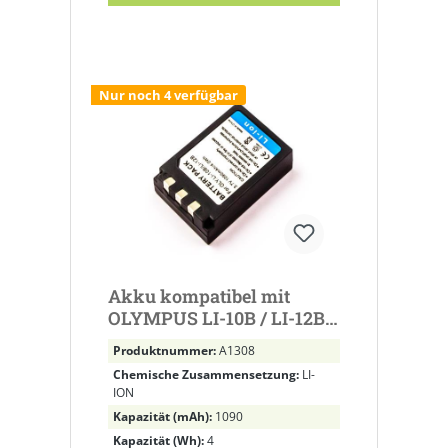
Nur noch 4 verfügbar
Akku kompatibel mit
OLYMPUS LI-10B / LI-12B
– 3,7 V 1090 mAh 4,0 Wh
Produktnummer:
A1308
Li-Ion
Chemische Zusammensetzung:
LI-
ION
Kapazität (mAh):
1090
Kapazität (Wh):
4