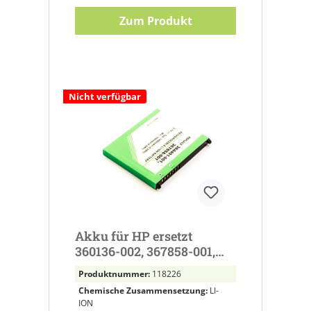
Zum Produkt
Nicht verfügbar
Akku für HP ersetzt
360136-002, 367858-001,
360136-001, 367205-001,
Produktnummer:
118226
HSTNH-H03C, 35H00042-
Chemische Zusammensetzung:
LI-
00
ION