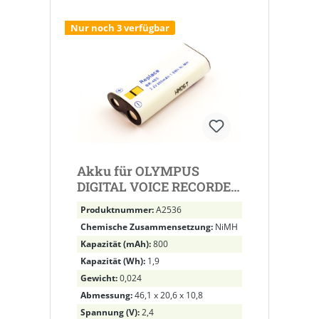
Nur noch 3 verfügbar
Akku für OLYMPUS
DIGITAL VOICE RECORDER
DS-2300, DS-3300, DS-5000,
Produktnummer:
A2536
DS-5000ID, BR-403
Chemische Zusammensetzung:
NiMH
Kapazität (mAh):
800
Kapazität (Wh):
1,9
Gewicht:
0,024
Abmessung:
46,1 x 20,6 x 10,8
Spannung (V):
2,4