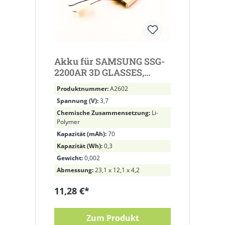
Akku für SAMSUNG SSG-
2200AR 3D GLASSES,
BN81-04794A ersetzt
Produktnummer:
A2602
SP381223AB
Spannung (V):
3,7
Chemische Zusammensetzung:
Li-
Polymer
Kapazität (mAh):
70
Kapazität (Wh):
0,3
Gewicht:
0,002
Abmessung:
23,1 x 12,1 x 4,2
11,28 €*
Zum Produkt