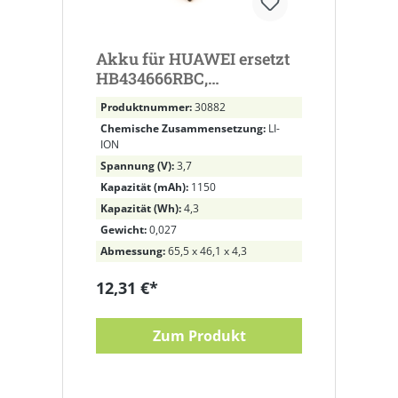
Akku für HUAWEI ersetzt
HB434666RBC,
HB434666RAW
Produktnummer:
30882
Chemische Zusammensetzung:
LI-
ION
Spannung (V):
3,7
Kapazität (mAh):
1150
Kapazität (Wh):
4,3
Gewicht:
0,027
Abmessung:
65,5 x 46,1 x 4,3
12,31 €*
Zum Produkt