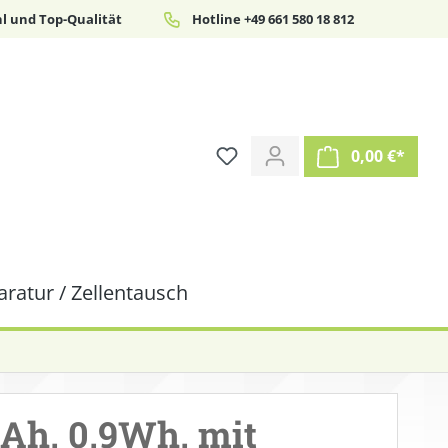
l und Top-Qualität
Hotline +49 661 580 18 812
0,00 €*
ratur / Zellentausch
mAh, 0,9Wh, mit