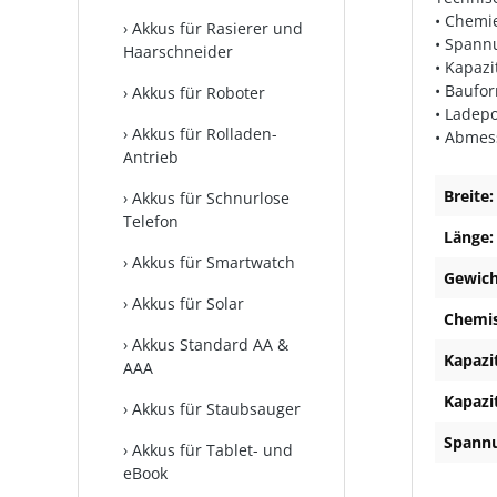
• Chemi
Akkus für Rasierer und
• Spann
Haarschneider
• Kapazi
• Baufo
Akkus für Roboter
• Ladepo
Akkus für Rolladen-
• Abme
Antrieb
Breite:
Akkus für Schnurlose
Telefon
Länge:
Akkus für Smartwatch
Gewich
Akkus für Solar
Chemi
Akkus Standard AA &
Kapazi
AAA
Kapazi
Akkus für Staubsauger
Spannu
Akkus für Tablet- und
eBook