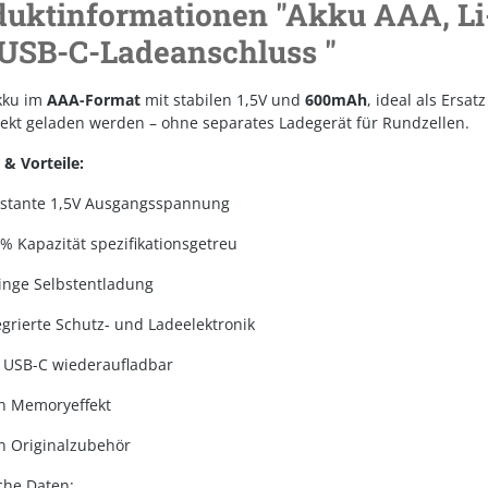
duktinformationen "Akku AAA, Li-
 USB-C-Ladeanschluss "
Akku im
AAA-Format
mit stabilen 1,5V und
600mAh
, ideal als Ersa
rekt geladen werden – ohne separates Ladegerät für Rundzellen.
 & Vorteile:
stante 1,5V Ausgangsspannung
% Kapazität spezifikationsgetreu
inge Selbstentladung
egrierte Schutz- und Ladeelektronik
 USB-C wiederaufladbar
n Memoryeffekt
n Originalzubehör
che Daten: