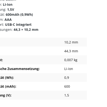
e:
Li-Ion
ung:
1,5V
tät:
600mAh (0,9Wh)
rm:
AAA
rt:
USB-C integriert
ssungen:
44,3 × 10,2 mm
10,2 mm
44,3 mm
t:
0,007 kg
sche Zusammensetzung:
Li-ion
tät (Wh):
0,9
tät (mAh):
600
ng (V):
1,5