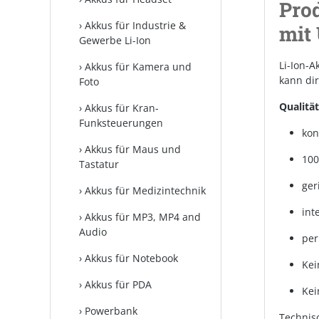
Pro
Akkus für Industrie &
mit
Gewerbe Li-Ion
Li-Ion-
Akkus für Kamera und
kann di
Foto
Qualität
Akkus für Kran-
Funksteuerungen
kon
Akkus für Maus und
100
Tastatur
ger
Akkus für Medizintechnik
int
Akkus für MP3, MP4 and
Audio
per
Akkus für Notebook
Kei
Akkus für PDA
Kei
Powerbank
Technis