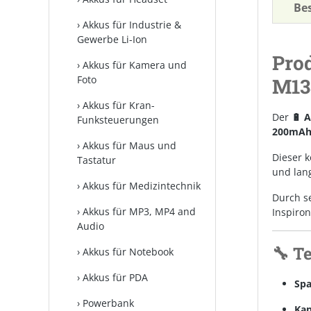
Be
Akkus für Industrie &
Gewerbe Li-Ion
Pro
Akkus für Kamera und
Foto
M133
Akkus für Kran-
Der
🔋 A
Funksteuerungen
200mA
Akkus für Maus und
Dieser 
Tastatur
und lang
Akkus für Medizintechnik
Durch se
Akkus für MP3, MP4 and
Inspiron
Audio
🔧 T
Akkus für Notebook
Akkus für PDA
Sp
Powerbank
Kap