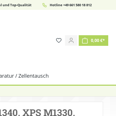
l und Top-Qualität
Hotline +49 661 580 18 812
0,00 €*
ratur / Zellentausch
340, XPS M1330,