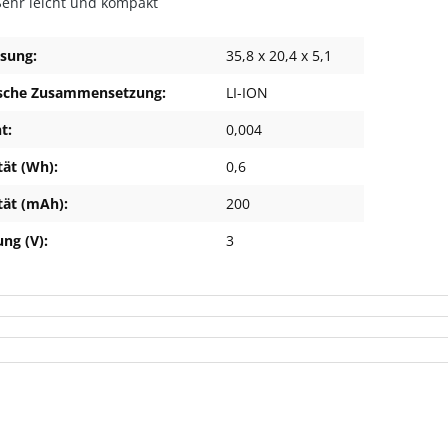
Sehr leicht und kompakt
sung:
35,8 x 20,4 x 5,1
sche Zusammensetzung:
LI-ION
t:
0,004
tät (Wh):
0,6
tät (mAh):
200
ng (V):
3