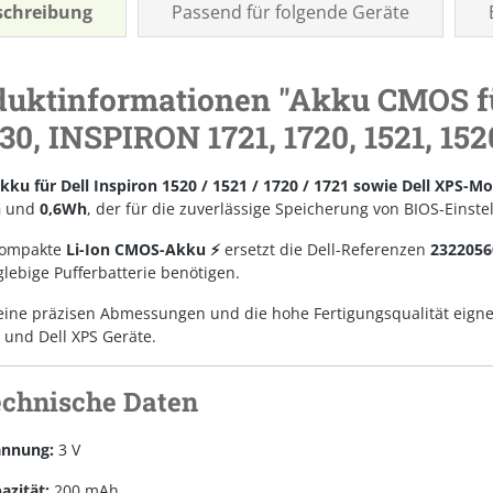
schreibung
Passend für folgende Geräte
duktinformationen "Akku CMOS f
0, INSPIRON 1721, 1720, 1521, 152
kku für Dell Inspiron 1520 / 1521 / 1720 / 1721 sowie Dell XPS-Mo
h
und
0,6Wh
, der für die zuverlässige Speicherung von BIOS-Einst
kompakte
Li-Ion CMOS-Akku ⚡
ersetzt die Dell-Referenzen
2322056
lebige Pufferbatterie benötigen.
ine präzisen Abmessungen und die hohe Fertigungsqualität eignet 
 und Dell XPS Geräte.
echnische Daten
annung:
3 V
azität:
200 mAh