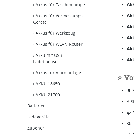
Akk
Akkus für Taschenlampe
Akk
Akkus für Vermessungs-
Geräte
Akk
Akkus für Werkzeug
Akk
Akkus für WLAN-Router
Akk
Akku mit USB
Akk
Ladebuchse
Akkus für Alarmanlage
⭐ Vo
AKKU 18650
🔋 
AKKU 21700
⚡ S
Batterien
🧩 
Ladegeräte
🔁 
Zubehör