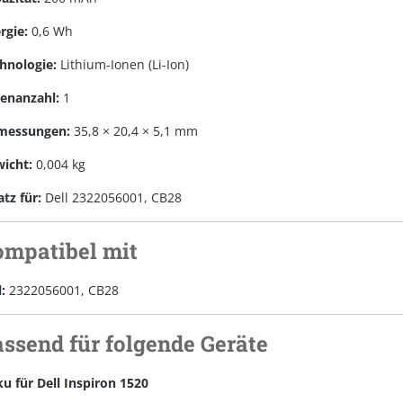
rgie:
0,6 Wh
hnologie:
Lithium-Ionen (Li-Ion)
lenanzahl:
1
messungen:
35,8 × 20,4 × 5,1 mm
icht:
0,004 kg
atz für:
Dell 2322056001, CB28
ompatibel mit
:
2322056001, CB28
assend für folgende Geräte
u für Dell Inspiron 1520