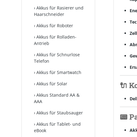
Akkus für Rasierer und
Ene
Haarschneider
Tec
Akkus für Roboter
Zel
Akkus für Rolladen-
Antrieb
Ab
Akkus für Schnurlose
Gew
Telefon
Ers
Akkus für Smartwatch
🔌 K
Akkus für Solar
Akkus Standard AA &
Dell
AAA
Akkus für Staubsauger
📟 P
Akkus für Tablet- und
Akk
eBook