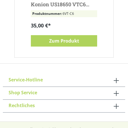
Konion US18650 VTC6
Koni
max.30A 3120mAh Li-Ion
3120
Produktnummer:
6VT-C6
Produ
3,7V 3.7V
Lötf
35,00 €*
Ab
5
Zum Produkt
Service-Hotline
Shop Service
Rechtliches