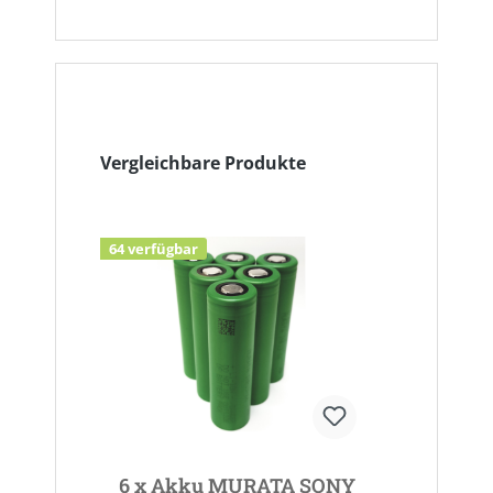
Produktgalerie überspringen
Vergleichbare Produkte
64 verfügbar
939 ver
6 x Akku MURATA SONY
Akk