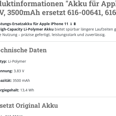
uktinformationen "Akku für Apple
V, 3500mAh ersetzt 616-00641, 61
stungs-Ersatzakku für Apple iPhone 11
📱🔋
igh-Capacity Li-Polymer Akku
bietet spürbar längere Laufzeiten 
e Nutzung – präzise gefertigt, leistungsstark und zuverlässig.
echnische Daten
ltyp:
Li-Polymer
annung:
3,83 V
azität:
3500 mAh
rgiegehalt:
13,4 Wh
rsetzt Original Akku