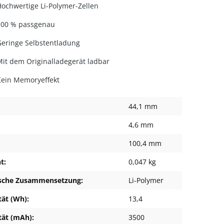
Hochwertige Li-Polymer-Zellen
100 % passgenau
Geringe Selbstentladung
Mit dem Originalladegerät ladbar
Kein Memoryeffekt
44,1 mm
4,6 mm
100,4 mm
t:
0,047 kg
sche Zusammensetzung:
Li-Polymer
tät (Wh):
13,4
tät (mAh):
3500