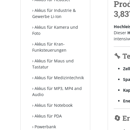
Prod
Akkus für Industrie &
3,83
Gewerbe Li-Ion
Hochlei
Akkus für Kamera und
Dieser
H
Foto
intensiv
Akkus für Kran-
Funksteuerungen
🔧 T
Akkus für Maus und
Tastatur
Zel
Akkus für Medizintechnik
Sp
Akkus für MP3, MP4 and
Kap
Audio
Ene
Akkus für Notebook
Akkus für PDA
🔄 E
Powerbank