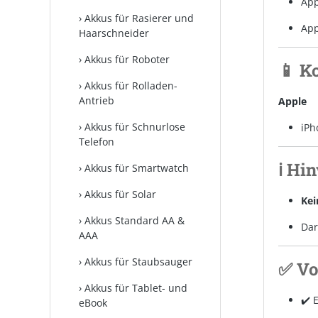
Ap
Akkus für Rasierer und
Ap
Haarschneider
Akkus für Roboter
📱 K
Akkus für Rolladen-
Antrieb
Apple
Akkus für Schnurlose
iPh
Telefon
ℹ️ Hi
Akkus für Smartwatch
Akkus für Solar
Kei
Akkus Standard AA &
Dar
AAA
Akkus für Staubsauger
✅ Vo
Akkus für Tablet- und
✔️ 
eBook