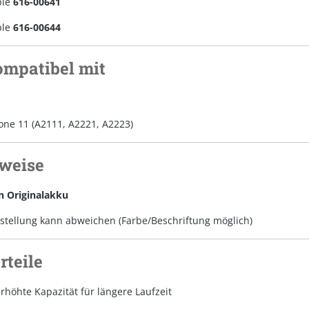
ple
616-00641
ple
616-00644
ompatibel mit
one 11 (A2111, A2221, A2223)
nweise
n Originalakku
stellung kann abweichen (Farbe/Beschriftung möglich)
rteile
Erhöhte Kapazität für längere Laufzeit