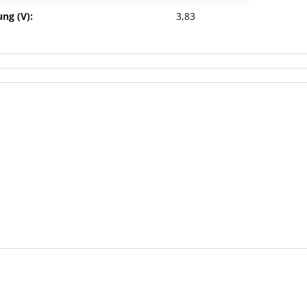
ng (V):
3,83