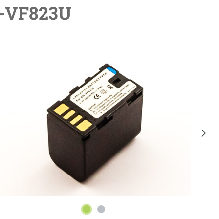
-VF823U
lerie überspringen