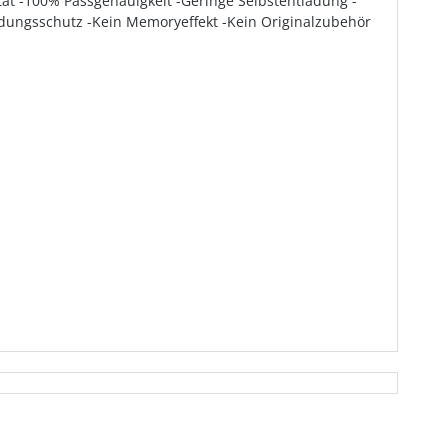
ät -100% Passgenauigkeit -Geringe Selbstentladung -
dungsschutz -Kein Memoryeffekt -Kein Originalzubehör