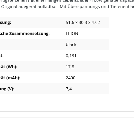
rtigste Zellen mit einer langen Lebensdauer -100% genaue Kapazit
 Originalladegerät aufladbar -Mit Überspannungs und Tiefenentla
sung:
51,6 x 30,3 x 47,2
sche Zusammensetzung:
LI-ION
black
t:
0,131
tät (Wh):
17,8
tät (mAh):
2400
ng (V):
7,4