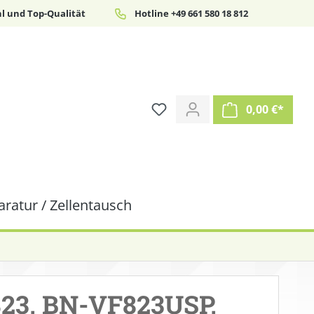
l und Top-Qualität
Hotline +49 661 580 18 812
0,00 €*
ratur / Zellentausch
823, BN-VF823USP,