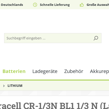
b Deutschlands
Schnelle Lieferung
Große Auswah
Batterien
Ladegeräte
Zubehör
Akkurepa
n
LITHIUM
acell CR-1/3N BL1 1/3 N (