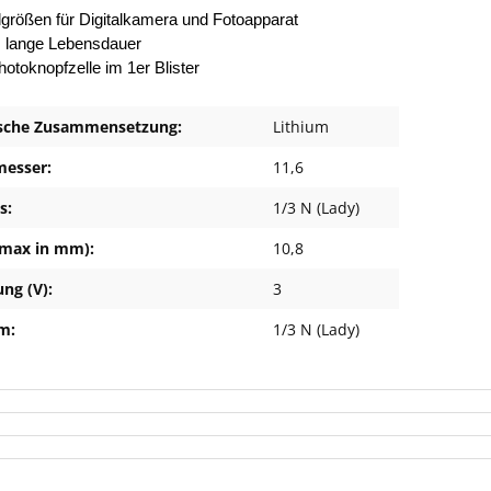
lgrößen für Digitalkamera und Fotoapparat
m lange Lebensdauer
hotoknopfzelle im 1er Blister
sche Zusammensetzung:
Lithium
esser:
11,6
s:
1/3 N (Lady)
max in mm):
10,8
ng (V):
3
rm:
1/3 N (Lady)