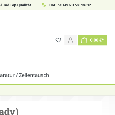
l und Top-Qualität
Hotline +49 661 580 18 812
0,00 €*
ratur / Zellentausch
Lady)