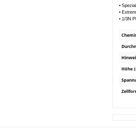
• Spezia
• Extre
• 1/3N P
Chemi
Durchm
Hinwei
Höhe (
Spannu
Zellfo