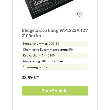
Bleigelakku Long WP1223A 12V
2100mAh
Produktnummer:
900134
Chemische Zusammensetzung:
Pb
Kapazität (mAh):
2100
Abmessung:
181 x 61 x 23 mm
Spannung (V):
12
22,99 €*
Zum Produkt