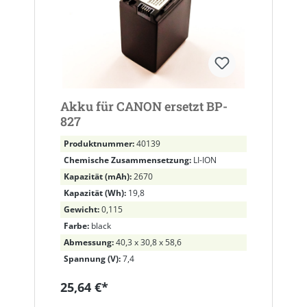
Akku für CANON ersetzt BP-
827
Produktnummer:
40139
Chemische Zusammensetzung:
LI-ION
Kapazität (mAh):
2670
Kapazität (Wh):
19,8
Gewicht:
0,115
Farbe:
black
Abmessung:
40,3 x 30,8 x 58,6
Spannung (V):
7,4
25,64 €*