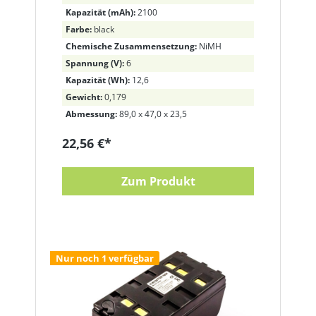
Kapazität (mAh):
2100
Farbe:
black
Chemische Zusammensetzung:
NiMH
Spannung (V):
6
Kapazität (Wh):
12,6
Gewicht:
0,179
Abmessung:
89,0 x 47,0 x 23,5
22,56 €*
Zum Produkt
Nur noch 1 verfügbar