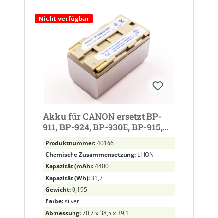
Nicht verfügbar
Akku für CANON ersetzt BP-
911, BP-924, BP-930E, BP-915,
BP-930, BP-914, BP-927, BP-
Produktnummer:
40166
911K
Chemische Zusammensetzung:
LI-ION
Kapazität (mAh):
4400
Kapazität (Wh):
31,7
Gewicht:
0,195
Farbe:
silver
Abmessung:
70,7 x 38,5 x 39,1