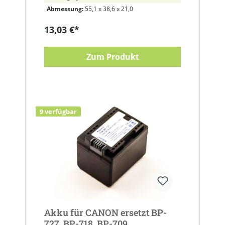
Abmessung:
55,1 x 38,6 x 21,0
13,03 €*
Zum Produkt
9 verfügbar
Akku für CANON ersetzt BP-
727, BP-718, BP-709