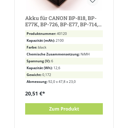
Akku für CANON BP-818, BP-
E77K, BP-726, BP-E77, BP-714,
BP-E722, DR12, BP-711, BP-E718,
Produktnummer:
40120
BP-E818
Kapazität (mAh):
2100
Farbe:
black
Chemische Zusammensetzung:
NiMH
Spannung (V):
6
Kapazität (Wh):
12,6
Gewicht:
0,172
Abmessung:
92,0 x 47,8 x 23,0
20,51 €*
Zum Produkt