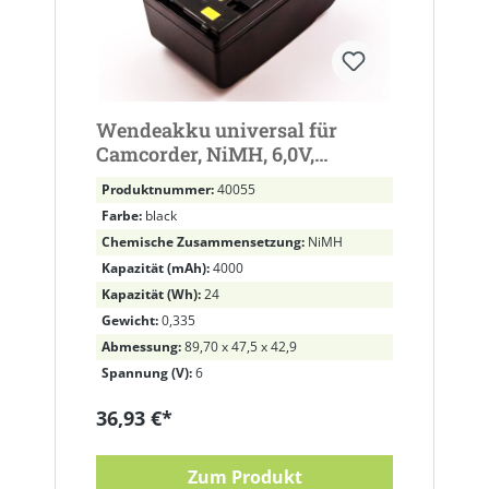
Wendeakku universal für
Camcorder, NiMH, 6,0V,
4000mAh, 24,0Wh
Produktnummer:
40055
Farbe:
black
Chemische Zusammensetzung:
NiMH
Kapazität (mAh):
4000
Kapazität (Wh):
24
Gewicht:
0,335
Abmessung:
89,70 x 47,5 x 42,9
Spannung (V):
6
36,93 €*
Zum Produkt