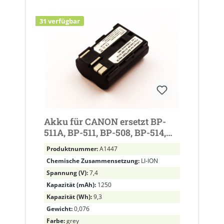
31 verfügbar
Akku für CANON ersetzt BP-
511A, BP-511, BP-508, BP-514,
BP-512
Produktnummer:
A1447
Chemische Zusammensetzung:
LI-ION
Spannung (V):
7,4
Kapazität (mAh):
1250
Kapazität (Wh):
9,3
Gewicht:
0,076
Farbe:
grey