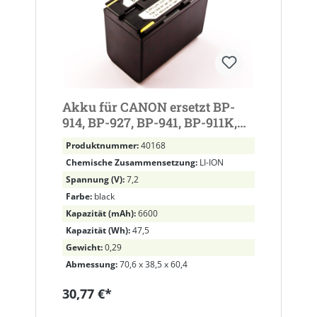
Akku für CANON ersetzt BP-
914, BP-927, BP-941, BP-911K,
BP-925, BP-930R, BP-955, BP-
Produktnummer:
40168
911, BP-924
Chemische Zusammensetzung:
LI-ION
Spannung (V):
7,2
Farbe:
black
Kapazität (mAh):
6600
Kapazität (Wh):
47,5
Gewicht:
0,29
Abmessung:
70,6 x 38,5 x 60,4
30,77 €*