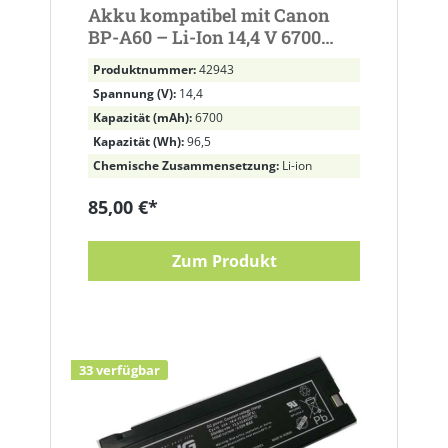
Akku kompatibel mit Canon
BP-A60 – Li-Ion 14,4 V 6700
mAh 96,5 Wh
Produktnummer:
42943
Spannung (V):
14,4
Kapazität (mAh):
6700
Kapazität (Wh):
96,5
Chemische Zusammensetzung:
Li-ion
85,00 €*
Zum Produkt
33 verfügbar