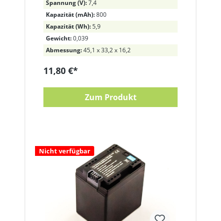
Spannung (V):
7,4
Kapazität (mAh):
800
Kapazität (Wh):
5,9
Gewicht:
0,039
Abmessung:
45,1 x 33,2 x 16,2
11,80 €*
Zum Produkt
Nicht verfügbar