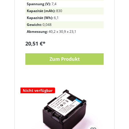
Spannung (V):
7,4
Kapazität (mAh):
830
Kapazität (Wh):
6,1
Gewicht:
0,048
Abmessung:
40,2 x 30,9 x 23,1
20,51 €*
Zum Produkt
Nicht verfügbar