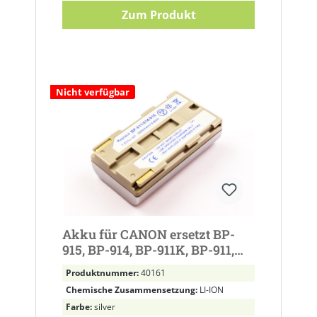
Zum Produkt
Nicht verfügbar
Akku für CANON ersetzt BP-
915, BP-914, BP-911K, BP-911,
BP-925
Produktnummer:
40161
Chemische Zusammensetzung:
LI-ION
Farbe:
silver