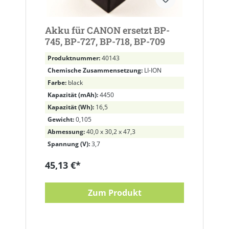
Akku für CANON ersetzt BP-
745, BP-727, BP-718, BP-709
Produktnummer:
40143
Chemische Zusammensetzung:
LI-ION
Farbe:
black
Kapazität (mAh):
4450
Kapazität (Wh):
16,5
Gewicht:
0,105
Abmessung:
40,0 x 30,2 x 47,3
Spannung (V):
3,7
45,13 €*
Zum Produkt