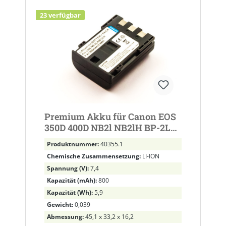
23 verfügbar
Premium Akku für Canon EOS
350D 400D NB2l NB2lH BP-2L5
BP-2L5 BP-2LH BP-2LH
Produktnummer:
40355.1
Chemische Zusammensetzung:
LI-ION
Spannung (V):
7,4
Kapazität (mAh):
800
Kapazität (Wh):
5,9
Gewicht:
0,039
Abmessung:
45,1 x 33,2 x 16,2