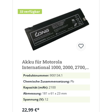
33 verfügbar
Akku für Motorola
International 1000, 2000, 2700,
Nokia X12 Autotelefon 2100mAh
Produktnummer:
900134.1
Chemische Zusammensetzung:
Pb
Kapazität (mAh):
2100
Abmessung:
181 x 61 x 23 mm
Spannung (V):
12
22,99 €*