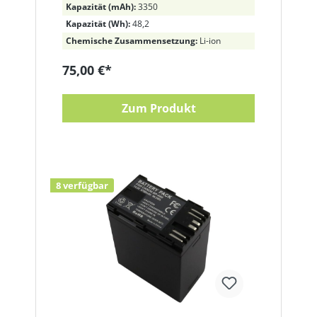
Kapazität (mAh):
3350
Kapazität (Wh):
48,2
Chemische Zusammensetzung:
Li-ion
75,00 €*
Zum Produkt
8 verfügbar