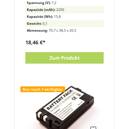
Spannung (V):
7,2
Kapazität (mAh):
2200
Kapazität (Wh):
15,8
Gewicht:
0,1
Abmessung:
70,7 x 38,5 x 20,5
18,46 €*
Zum Produkt
Nur noch 1 verfügbar