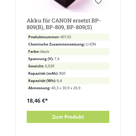
Akku für CANON ersetzt BP-
809(B), BP-809, BP-809(S)
Produktnummer:
40133
Chemische Zusammensetzung:
LI-ION
Farbe:
black
Spannung (V):
7,4
Gewicht:
0,039
Kapazität (mAh):
860
Kapazität (Wh):
6,4
Abmessung:
40,3 x 30,9 x 26,9
18,46 €*
Zum Produkt