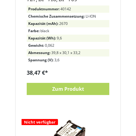
Produktnummer:
40142
Chemische Zusammensetzung:
LI-ION
Kapazität (mAh):
2670
Farbe:
black
Kapazität (Wh):
9,6
Gewicht:
0,062
Abmessung:
39,8 x 30,1 x 33,2
Spannung (V):
3,6
38,47 €*
Zum Produkt
Nicht verfügbar