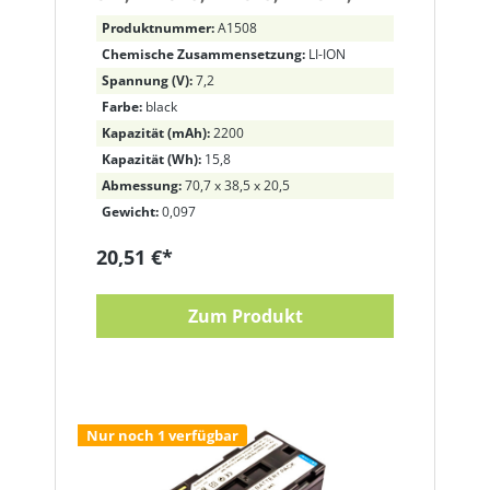
911K
Produktnummer:
A1508
Chemische Zusammensetzung:
LI-ION
Spannung (V):
7,2
Farbe:
black
Kapazität (mAh):
2200
Kapazität (Wh):
15,8
Abmessung:
70,7 x 38,5 x 20,5
Gewicht:
0,097
20,51 €*
Zum Produkt
Nur noch 1 verfügbar